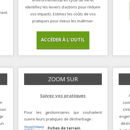
environnemental en cycle de vie et
ENVIRONNEMENTAL
identifiez les leviers d’actions pour réduire
DÉSHERBAGE MÉCANIQUE
COMPRENEZ L’IMPACT
ement
vos impacts. Estimez les coûts de vos
ENVIRONNEMENTAL
DÉSHERBAGE MANUEL
pratiques pour mieux les maîtriser.
ACCÉDER À L'OUTIL
ZOOM SUR
Suivez vos pratiques
en
com
tion
s’i
Pour les gestionnaires qui souhaitent
ge
engen
suivre leurs pratiques de désherbage :
 un
désh
.
Fiches de terrain