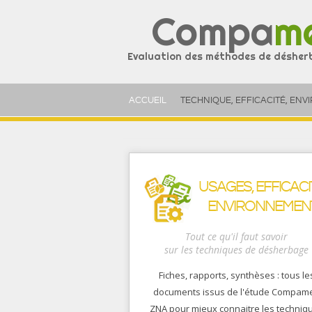
ACCUEIL
TECHNIQUE, EFFICACITÉ, EN
LE PROGRAMME COMPAMED ZNA
PRATIQUES EN ZNA
USAGES, EFFICACI
EXPÉRIMENTATIONS
ENVIRONNEMEN
IMPACTS ENVIRONNEMENTAUX
Tout ce qu'il faut savoir
BOÎTE À OUTILS
sur les techniques de désherbage
Fiches, rapports, synthèses : tous le
documents issus de l'étude Compam
ZNA pour mieux connaitre les techniq