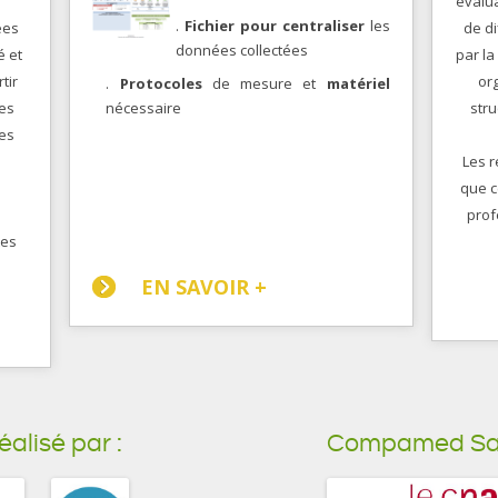
évalua
.
Fichier pour centraliser
les
ées
de d
données collectées
é et
par la
tir
or
.
Protocoles
de mesure et
matériel
Les
nécessaire
stru
res
Les r
que c
prof
tes
EN SAVOIR +
lisé par :
Compamed Santé