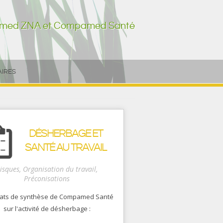
amed ZNA et Compamed Santé
IRES
RES DE COMPAMED ZNA
RES DE COMPAMED SANTÉ
DÉSHERBAGE ET
SANTÉ AU TRAVAIL
isques, Organisation du travail,
Préconisations
tats de synthèse de Compamed Santé
sur l'activité de désherbage :